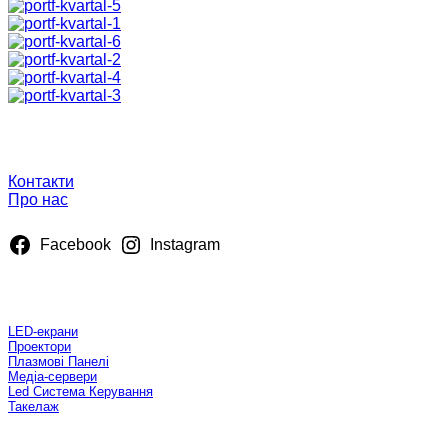
Про нас
Контакти
Про нас
Facebook
Instagram
Оренда
LED-екрани
Проектори
Плазмові Панелі
Медiа-сервери
Led Система Керування
Такелаж
Проекти