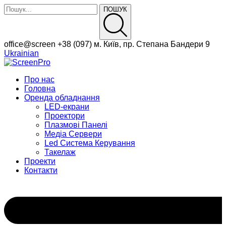
ПОШУК
Facebook
Instagram
office@screen
+38 (097)
м. Київ, пр. Степана Бандери 9
Profile
Profile
Ukrainian
Про нас
Головна
Оренда обладнання
LED-екрани
Проектори
Плазмові Панелі
Медіа Сервери
Led Система Керування
Такелаж
Проекти
Контакти