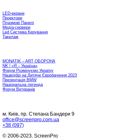
Оренда
LED-екрани
Проектори
Плазмові Панелі
Медiа-сервери
Led Система Керування
Такелаж
Проекти
MONATIK – ART ОБОРОНА
NK | «Я – Україна»
Форум Розмінуємо Україну
Нацвідбір на Дитяче Євробачення 2023
Презентація BMW
Національна легенда
Форум Ветеранів
Контактна iнформацiя
м. Киiв, пр. Степана Бандери 9
office@screenpro.com.ua
+38 (097)
© 2006-2023. ScreenPro