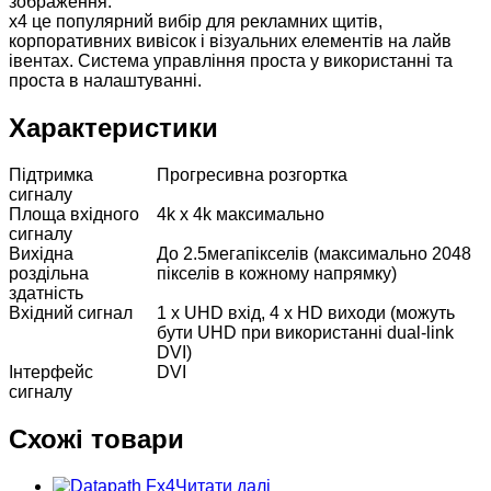
зображення.
x4 це популярний вибір для рекламних щитів,
корпоративних вивісок і візуальних елементів на лайв
івентах. Система управління проста у використанні та
проста в налаштуванні.
Характеристики
Підтримка
Прогресивна розгортка
сигналу
Площа вхідного
4k x 4k максимально
сигналу
Вихідна
До 2.5мегапікселів (максимально 2048
роздільна
пікселів в кожному напрямку)
здатність
Вхідний сигнал
1 x UHD вхід, 4 x HD виходи (можуть
бути UHD при використанні dual-link
DVI)
Інтерфейс
DVI
сигналу
Схожі товари
Читати далі