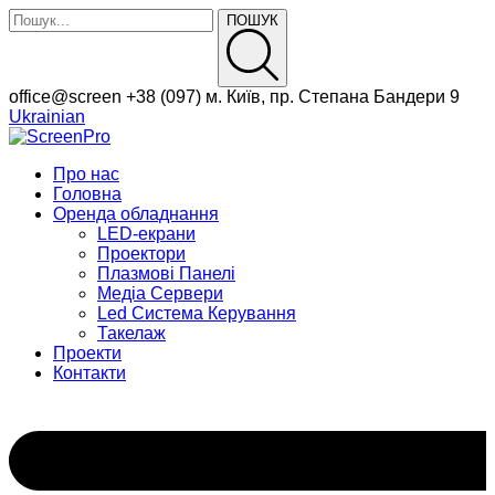
ПОШУК
Facebook
Instagram
office@screen
+38 (097)
м. Київ, пр. Степана Бандери 9
Profile
Profile
Ukrainian
Про нас
Головна
Оренда обладнання
LED-екрани
Проектори
Плазмові Панелі
Медіа Сервери
Led Система Керування
Такелаж
Проекти
Контакти