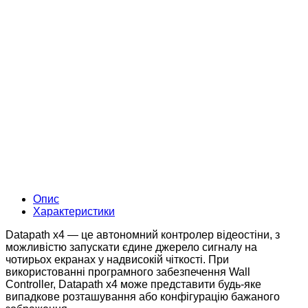
Опис
Характеристики
Datapath x4 — це автономний контролер відеостіни, з
можливістю запускати єдине джерело сигналу на
чотирьох екранах у надвисокій чіткості. При
використованні програмного забезпечення Wall
Controller, Datapath x4 може представити будь-яке
випадкове розташування або конфігурацію бажаного