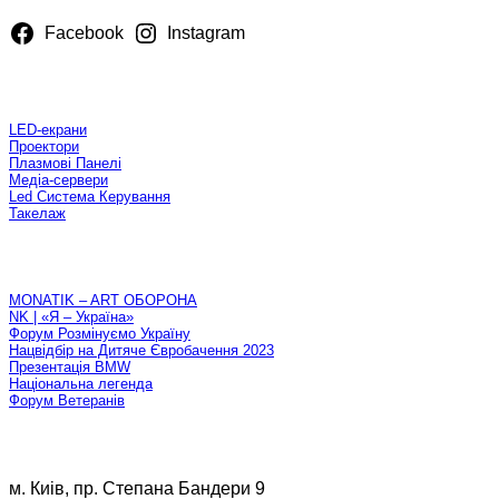
Facebook
Instagram
Оренда
LED-екрани
Проектори
Плазмові Панелі
Медiа-сервери
Led Система Керування
Такелаж
Проекти
MONATIK – ART ОБОРОНА
NK | «Я – Україна»
Форум Розмінуємо Україну
Нацвідбір на Дитяче Євробачення 2023
Презентація BMW
Національна легенда
Форум Ветеранів
Контактна iнформацiя
м. Киiв, пр. Степана Бандери 9