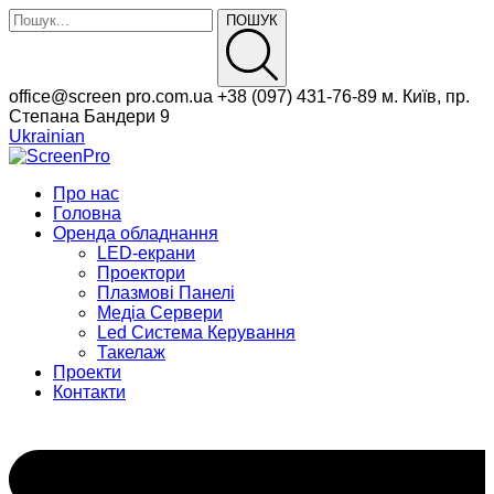
ПОШУК
Facebook
Instagram
office@screen
pro.com.ua
+38 (097)
431-76-89
м. Київ, пр.
Profile
Profile
Степана Бандери 9
Ukrainian
Про нас
Головна
Оренда обладнання
LED-екрани
Проектори
Плазмові Панелі
Медіа Сервери
Led Система Керування
Такелаж
Проекти
Контакти