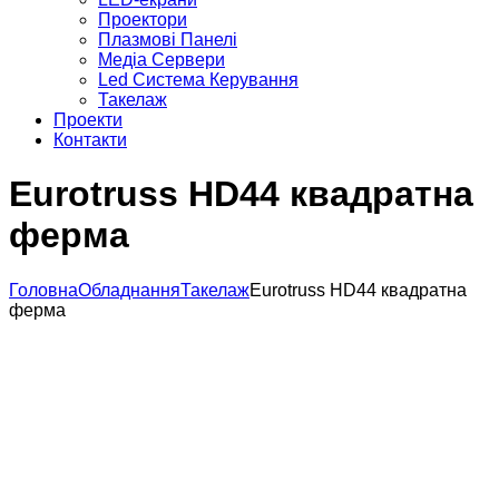
Проектори
Плазмові Панелі
Медіа Сервери
Led Система Керування
Такелаж
Проекти
Контакти
Eurotruss HD44 квадратна
ферма
Головна
Обладнання
Такелаж
Eurotruss HD44 квадратна
ферма