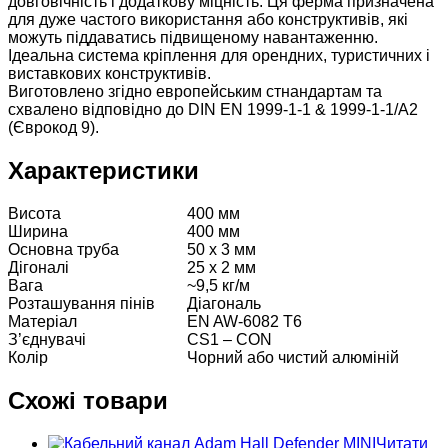
довговічність і додаткову міцність. Ця ферма призначена
для дуже частого використання або конструктивів, які
можуть піддаватись підвищеному навантаженню.
Ідеальна система кріплення для орендних, туристичних і
виставкових конструктивів.
Виготовлено згідно европейським стнандартам та
схвалено відповідно до DIN EN 1999-1-1 & 1999-1-1/A2
(Єврокод 9).
Характеристики
Висота
400 мм
Ширина
400 мм
Основна труба
50 x 3 мм
Дігоналі
25 x 2 мм
Вага
~9,5 кг/м
Розташування пінів
Діагональ
Матеріал
EN AW-6082 T6
З’єднувачі
CS1 – CON
Колір
Чорний або чистий алюміній
Схожі товари
Читати